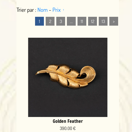
Trier par :
Nom
-
Prix
1
2
3
...
11
12
13
>
Golden Feather
390.00 €