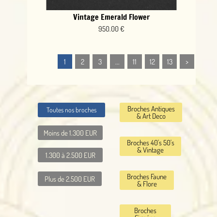
Vintage Emerald Flower
950.00 €
1
2
3
...
11
12
13
>
Broches Antiques
Toutes nos broches
& Art Deco
Moins de 1.300 EUR
Broches 40's 50's
& Vintage
1.300 à 2.500 EUR
Broches Faune
Plus de 2.500 EUR
& Flore
Broches