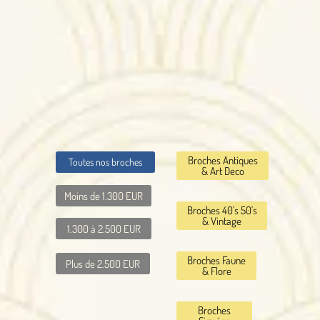
Broches Antiques
Toutes nos broches
& Art Deco
Moins de 1.300 EUR
Broches 40's 50's
& Vintage
1.300 à 2.500 EUR
Broches Faune
Plus de 2.500 EUR
& Flore
Broches