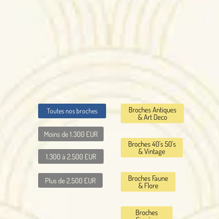
Broches Antiques
Toutes nos broches
& Art Deco
Moins de 1.300 EUR
Broches 40's 50's
& Vintage
1.300 à 2.500 EUR
Broches Faune
Plus de 2.500 EUR
& Flore
Broches