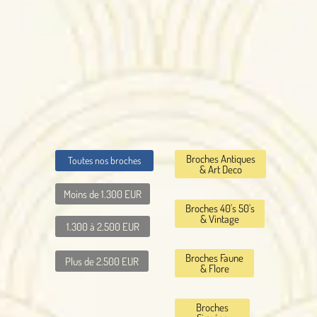
Broches Antiques
Toutes nos broches
& Art Deco
Moins de 1.300 EUR
Broches 40's 50's
& Vintage
1.300 à 2.500 EUR
Broches Faune
Plus de 2.500 EUR
& Flore
Broches