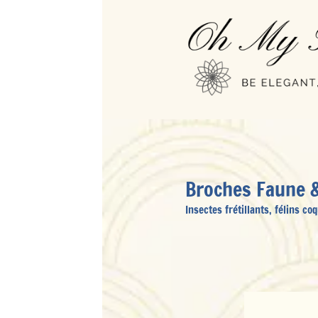
Broches Faune & Flore
Insectes frétillants, félins coquins, ramage et pluma