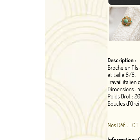
Description :
Broche en fils d'or jaune (18k) cor
et taille 8/8.
Travail italien des années 1960.
Dimensions : 40 x 35 mm.​
Poids Brut : 20,77 g​
Boucles d'Oreilles Clips assorties 
Nos Réf. : LOT 5152
Informations Complémentaires :