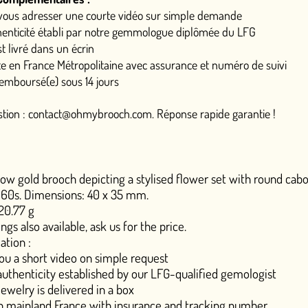
urte vidéo sur simple demande
r notre gemmologue diplômée du LFG
itaine avec assurance et numéro de suivi
jours
brooch.com. Réponse rapide garantie !
cting a stylised flower set with round cabochon turquoise and
0 x 35 mm.
k us for the price.
simple request
ished by our LFG-qualified gemologist
in a box
with insurance and tracking number