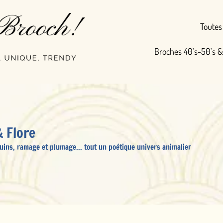
Toutes nos broches
Broches 40's-50's & Vintage
Broc
ge... tout un poétique univers animalier