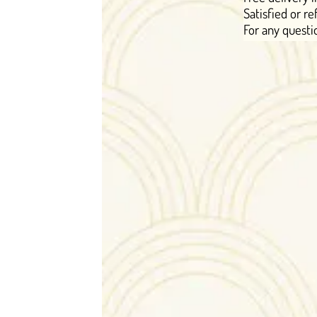
Satisfied or refunded within 14 day
For any questions: contact@ohmyb