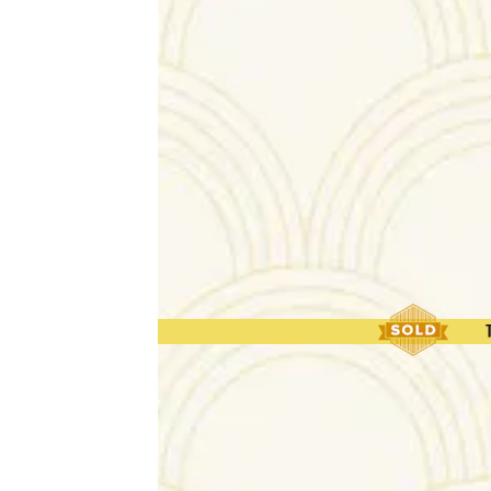
Toutes nos broches
Trop Tard : ces trésors 