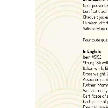
Nous pouvons vous adresser une co
Certificat d'authenticité établi pa
Chaque bijou est livré dans un écrin
Livraison offerte en France Métropol
Satisfait(e) ou remboursé(e) sous 14 
Pour toute question : contact@ohmy
In English:
Item #5152
Strung 18k yellow gold brooch depi
Italian work, 1960s. Dimensions: 4
Gross weight: 20.77 g
Associate earrings also available, as
Further information :
We can send you a short video on 
Certificate of authenticity establ
Each piece of jewelry is delivered 
Free delivery in mainland France 