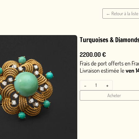
← Retour à la liste
Turquoises & Diamonds Beauty
2200.00 €
Frais de port offerts en France
Livraison estimée le
ven 14 août
ou le
jeu 13 
-
+
Acheter