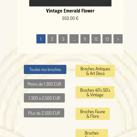
Vintage Emerald Flower
950.00 €
1
2
3
...
11
12
13
>
Broches Antiques
Toutes nos broches
& Art Deco
Moins de 1.300 EUR
Broches 40's 50's
& Vintage
1.300 à 2.500 EUR
Broches Faune
Plus de 2.500 EUR
& Flore
Broches