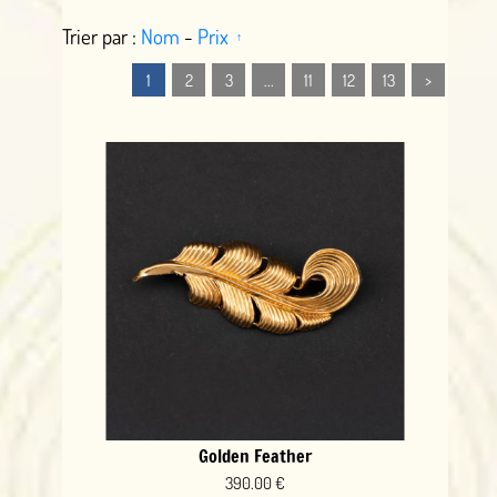
Trier par :
Nom
-
Prix
1
2
3
...
11
12
13
>
Golden Feather
390.00 €