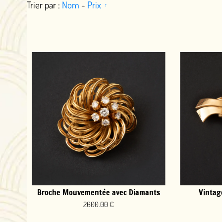
1
2
3
4
mants
Vintage Knot with Sapphires
Hecti
2600.00 €