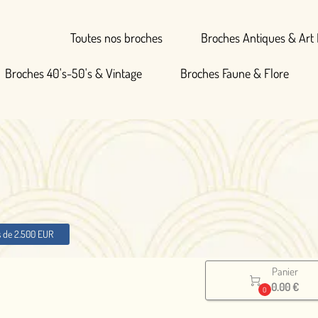
Broches Antiques & Art Deco
hes Faune & Flore
Broches Signées
Panier

0.00 €
0