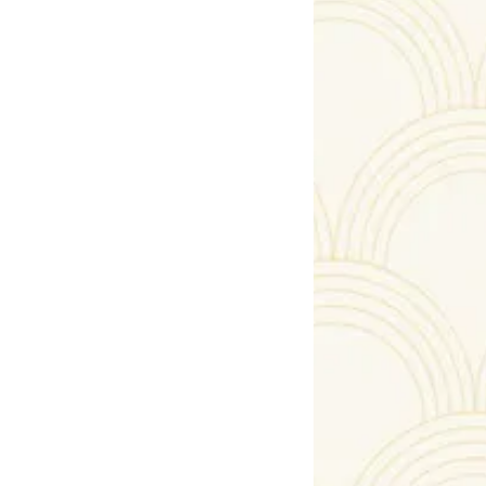
Trier par :
Nom
-
Prix
Broche Mouvementée avec Dia
2600.00 €