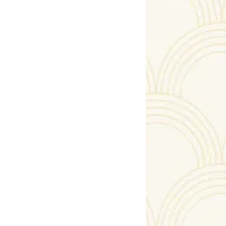
Sapphires Pistil
2600.00 €