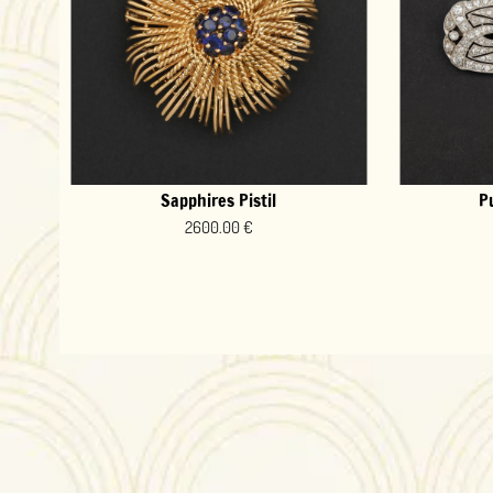
Purely Art Deco #9
D
2600.00 €
1
2
3
4