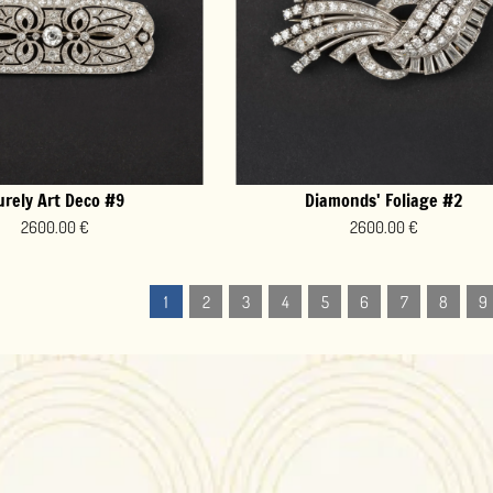
iamonds' Foliage #2
2600.00 €
5
6
7
8
9
>