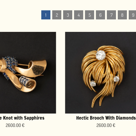
5
6
7
8
9
>
c Brooch With Diamonds
2600.00 €