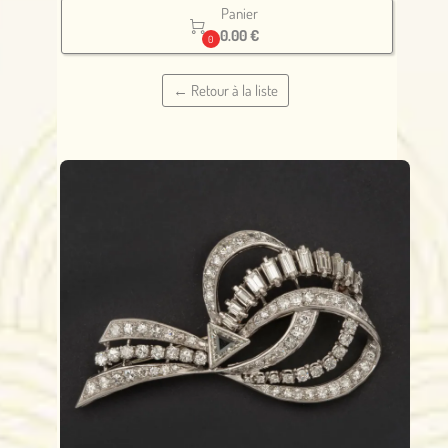
Panier

0.00 €
0
← Retour à la liste