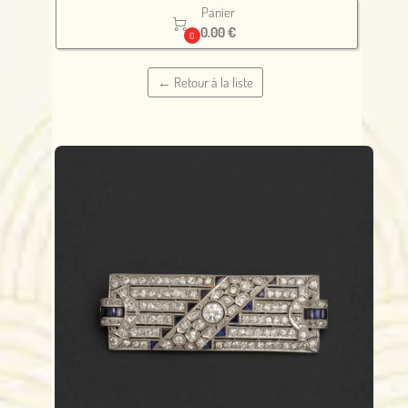
Panier

0.00 €
0
← Retour à la liste