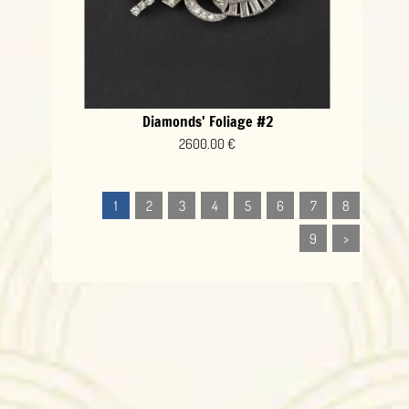
Diamonds' Foliage #2
2600.00 €
1
2
3
4
5
6
7
8
9
>