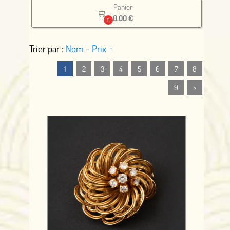
Panier

0.00 €
0
Trier par :
Nom
-
Prix
1
2
3
4
5
6
7
8
9
>