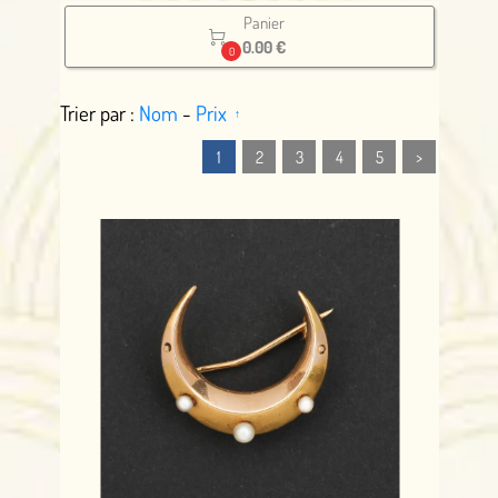
Panier

0.00 €
0
Trier par :
Nom
-
Prix
1
2
3
4
5
>