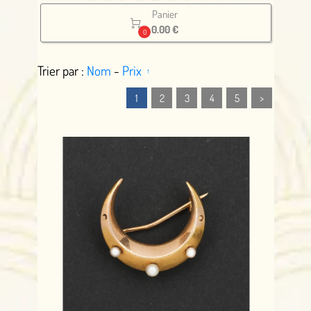
Panier

0.00 €
0
Trier par :
Nom
-
Prix
1
2
3
4
5
>