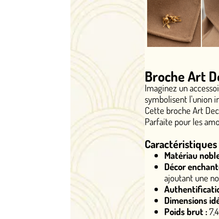
Broche Art Deco Couple of
Imaginez un accessoire qui capture l'es
symbolisent l'union indéfectible.
Cette broche Art Deco en or jaune 18k évo
Parfaite pour les amoureuses de bijoux ra
Caractéristiques exceptionnelles
Matériau noble :
Or jaune 18k pur, 
Décor enchanteur :
Deux oiseaux in
ajoutant une note de passion
Authentification historique :
Poinç
Dimensions idéales :
45 x 35 mm, p
Poids brut :
7,48 g, alliant légèreté 