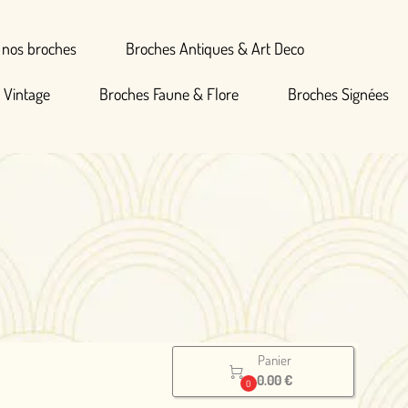
Broches Antiques & Art Deco
hes Faune & Flore
Broches Signées
Panier

0.00 €
0