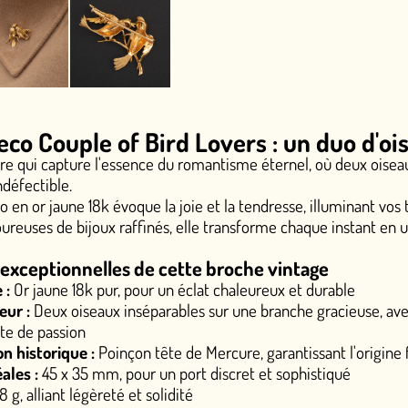
 Bird Lovers : un duo d'oiseaux insépa
sence du romantisme éternel, où deux oiseaux amoureux perché
que la joie et la tendresse, illuminant vos tenues d'une touche
ffinés, elle transforme chaque instant en une célébration d'él
 de cette broche vintage
pour un éclat chaleureux et durable
séparables sur une branche gracieuse, avec des yeux ponctués d
on tête de Mercure, garantissant l'origine française authentiq
our un port discret et sophistiqué
et solidité