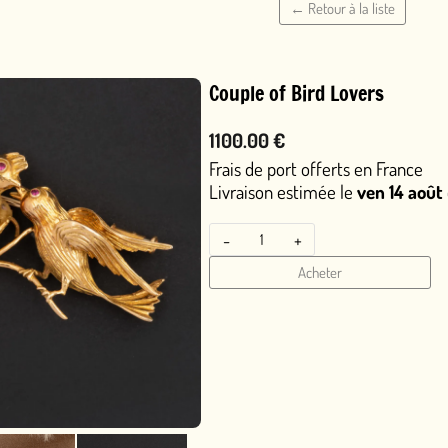
← Retour à la liste
Couple of Bird Lovers
1100.00 €
Frais de port offerts en France
Livraison estimée le
ven 14 août
ou le
jeu 13 août
en 
-
+
Acheter