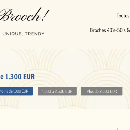
Toutes nos broches
Broches 40's-50's & Vintage
Broc
1.000 à 2.000 EUR
1.300 à 2.500 EUR
Plus de 2.000 EUR
Plus de 2.500 EUR