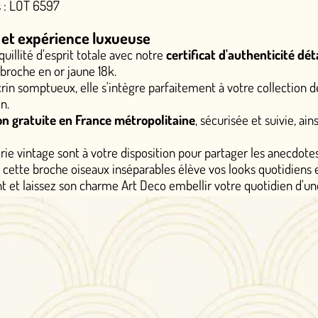
luxueuse
le avec notre
certificat d'authenticité détaillé
, qui confirme la
8k.
'intègre parfaitement à votre collection de bijoux Art Deco ou 
nce métropolitaine
, sécurisée et suivie, ainsi que de notre gara
otre disposition pour partager les anecdotes fascinantes de cet
inséparables élève vos looks quotidiens en moments de pure 
rme Art Deco embellir votre quotidien d'une lueur d'amour éter