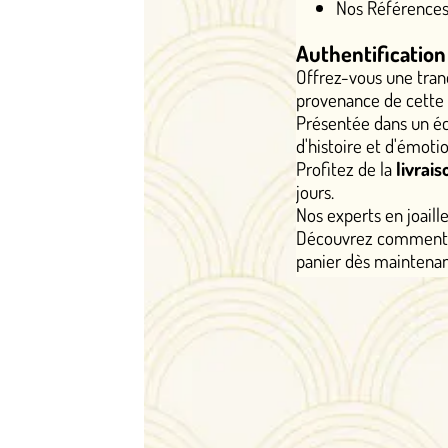
Nos Références : LOT 6597
Authentification et expérience 
Offrez-vous une tranquillité d'esprit tota
provenance de cette broche en or jaune 1
Présentée dans un écrin somptueux, elle s
d'histoire et d'émotion.
Profitez de la
livraison gratuite en Fra
jours.
Nos experts en joaillerie vintage sont à v
Découvrez comment cette broche oiseaux 
panier dès maintenant et laissez son cha