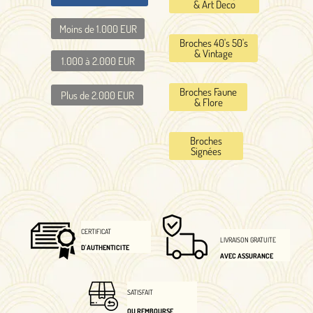
& Art Deco
Moins de 1.000 EUR
Broches 40's 50's
& Vintage
1.000 à 2.000 EUR
Broches Faune
Plus de 2.000 EUR
& Flore
Broches
Signées
CERTIFICAT
LIVRAISON GRATUITE
D'AUTHENTICITE
AVEC ASSURANCE
SATISFAIT
OU REMBOURSE