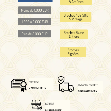
& Art Deco
Moins de 1.000 EUR
Broches 40's 50's
& Vintage
1.000 à 2.000 EUR
Broches Faune
Plus de 2.000 EUR
& Flore
Broches
Signées
CERTIFICAT
LIVRAISON GRATUITE
D'AUTHENTICITE
AVEC ASSURANCE
SATISFAIT
OU REMBOURSE