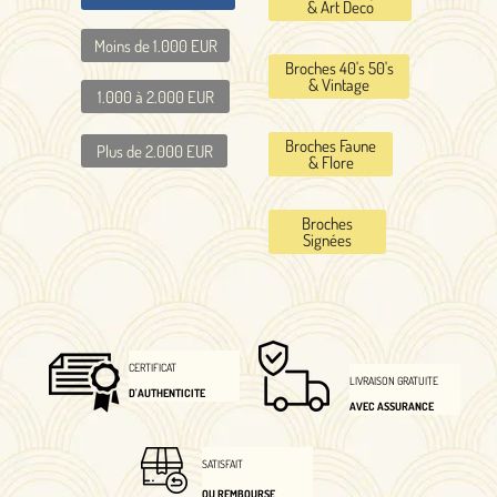
& Art Deco
Moins de 1.000 EUR
Broches 40's 50's
& Vintage
1.000 à 2.000 EUR
Broches Faune
Plus de 2.000 EUR
& Flore
Broches
Signées
CERTIFICAT
LIVRAISON GRATUITE
D'AUTHENTICITE
AVEC ASSURANCE
SATISFAIT
OU REMBOURSE