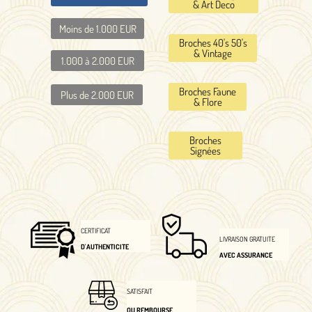
& Art Deco
Moins de 1.000 EUR
Broches 40's 50's
& Vintage
1.000 à 2.000 EUR
Broches Faune
Plus de 2.000 EUR
& Flore
Broches
Signées
CERTIFICAT
LIVRAISON GRATUITE
D'AUTHENTICITE
AVEC ASSURANCE
SATISFAIT
OU REMBOURSE