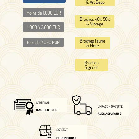
& Art Deco
Moins de 1.000 EUR
Broches 40's 50's
& Vintage
1.000 à 2.000 EUR
Broches Faune
Plus de 2.000 EUR
& Flore
Broches
Signées
CERTIFICAT
LIVRAISON GRATUITE
D'AUTHENTICITE
AVEC ASSURANCE
SATISFAIT
OU REMBOURSE