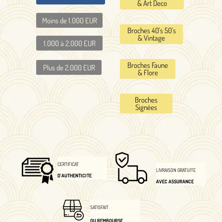
& Art Deco
Moins de 1.000 EUR
Broches 40's 50's
& Vintage
1.000 à 2.000 EUR
Broches Faune
Plus de 2.000 EUR
& Flore
Broches
Signées
CERTIFICAT
LIVRAISON GRATUITE
D'AUTHENTICITE
AVEC ASSURANCE
SATISFAIT
OU REMBOURSE