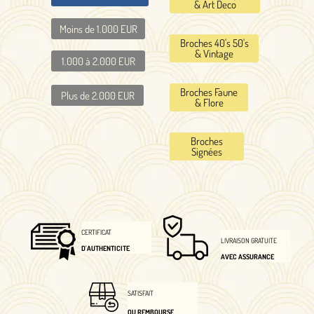
& Art Deco
Moins de 1.000 EUR
Broches 40's 50's
& Vintage
1.000 à 2.000 EUR
Broches Faune
Plus de 2.000 EUR
& Flore
Broches
Signées
CERTIFICAT
LIVRAISON GRATUITE
D'AUTHENTICITE
AVEC ASSURANCE
SATISFAIT
OU REMBOURSE