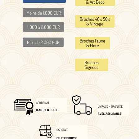
& Art Deco
Moins de 1.000 EUR
Broches 40's 50's
& Vintage
1.000 à 2.000 EUR
Broches Faune
Plus de 2.000 EUR
& Flore
Broches
Signées
CERTIFICAT
LIVRAISON GRATUITE
D'AUTHENTICITE
AVEC ASSURANCE
SATISFAIT
OU REMBOURSE