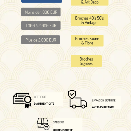
& Art Deco
Moins de 1.000 EUR
Broches 40's 50's
& Vintage
1.000 à 2.000 EUR
Broches Faune
Plus de 2.000 EUR
& Flore
Broches
Signées
CERTIFICAT
LIVRAISON GRATUITE
D'AUTHENTICITE
AVEC ASSURANCE
SATISFAIT
OU REMBOURSE