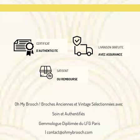
CERTIFICAT
LIVRAISON GRATUITE
D'AUTHENTICITE
AVEC ASSURANCE
SATISFAIT
OU REMBOURSE
Oh My Brooch !
Broches Anciennes et Vintage Sélectionnées avec
Soin et Authentifiés
Gemmologue Diplômée du LFG Paris
|
contact@ohmybrooch.com