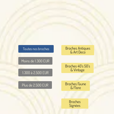
Broches Antiques
Toutes nos broches
& Art Deco
Moins de 1.300 EUR
Broches 40's 50's
& Vintage
1.300 à 2.500 EUR
Broches Faune
Plus de 2.500 EUR
& Flore
Broches
Signées