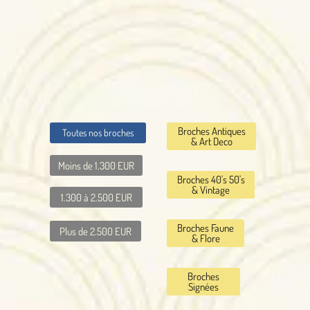
Broches Antiques
Toutes nos broches
& Art Deco
Moins de 1.300 EUR
Broches 40's 50's
& Vintage
1.300 à 2.500 EUR
Broches Faune
Plus de 2.500 EUR
& Flore
Broches
Signées