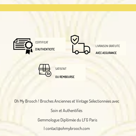
CERTIFICAT
LIVRAISON GRATUITE
D'AUTHENTICITE
AVEC ASSURANCE
SATISFAIT
OU REMBOURSE
Oh My Brooch !
Broches Anciennes et Vintage Sélectionnées avec
Soin et Authentifiés
Gemmologue Diplômée du LFG Paris
|
contact@ohmybrooch.com