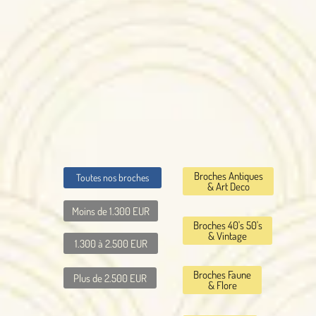
Broches Antiques
Toutes nos broches
& Art Deco
Moins de 1.300 EUR
Broches 40's 50's
& Vintage
1.300 à 2.500 EUR
Broches Faune
Plus de 2.500 EUR
& Flore