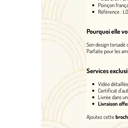
Poinçon français MO partiel (EI), g
Référence : LOT 7276
Pourquoi elle vous séduira
Son design torsadé capture la lumière c
Parfaite pour les amoureuses de
bijoux
Services exclusifs Oh My Brooch
Vidéo détaillée disponible sur si
Certificat d'authenticité établi 
Livrée dans un écrin luxueux
Livraison offerte
en France métrop
Ajoutez cette
broche or jaune perle A