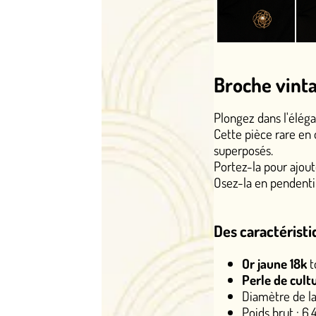
Broche vintage or jaune 
Plongez dans l'élégance intemporelle d
Cette pièce rare en or jaune 18k torsa
superposés.
Portez-la pour ajouter une touche de sop
Osez-la en pendentif, vous serez la cibl
Des caractéristiques d'exceptio
Or jaune 18k
torsadé en anneaux d
Perle de culture Akoya
d'un diamè
Diamètre de la broche : 3,40 cm
Poids brut : 6,43 g