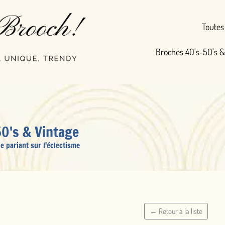
Toutes nos broches
Broches 40's-50's & Vintage
Broc
ge
sme
← Retour à la liste