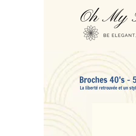
Broches 40's - 50's & Vinta
La liberté retrouvée et un style pariant sur l'éclecti