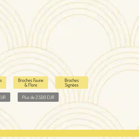
Broches
Signées
00 EUR