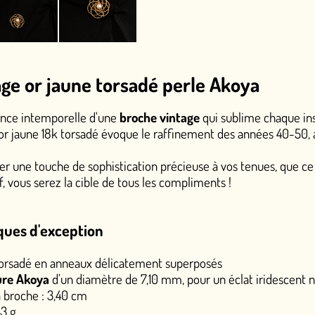
torsadé perle Akoya
'une
broche vintage
qui sublime chaque instant.
dé évoque le raffinement des années 40-50, avec sa perle Akoy
histication précieuse à vos tenues, que ce soit sur un châle va
e de tous les compliments !
n
élicatement superposés
tre de 7,10 mm, pour un éclat iridescent naturel