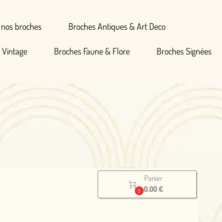
Broches Antiques & Art Deco
hes Faune & Flore
Broches Signées
Panier

0.00 €
0