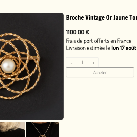
Broche Vintage Or Jaune Torsadé Perle Akoya
1100.00 €
Frais de port offerts en France
Livraison estimée le
lun 17 août
ou le
ven 14 août
en
-
+
Acheter