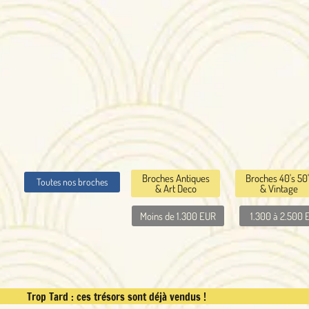
Broches Antiques
Broches 40's 50's
Broches Faune
hes
& Art Deco
& Vintage
& Flore
Moins de 1.300 EUR
1.300 à 2.500 EUR
Plus de 2.5
trésors sont déjà vendus !