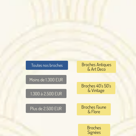
Broches Antiques
Toutes nos broches
& Art Deco
Moins de 1.300 EUR
Broches 40's 50's
& Vintage
1.300 à 2.500 EUR
Broches Faune
Plus de 2.500 EUR
& Flore
Broches
Signées