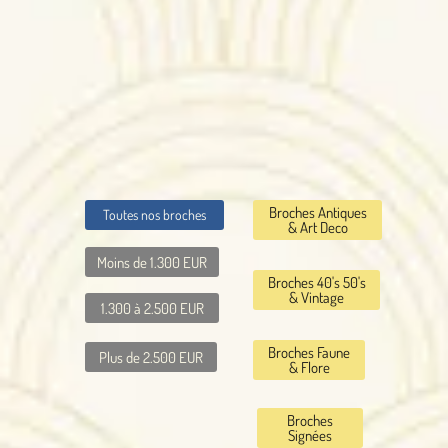
Broches Antiques
Toutes nos broches
& Art Deco
Moins de 1.300 EUR
Broches 40's 50's
& Vintage
1.300 à 2.500 EUR
Broches Faune
Plus de 2.500 EUR
& Flore
Broches
Signées