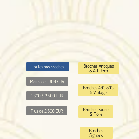
Broches Antiques
Toutes nos broches
& Art Deco
Moins de 1.300 EUR
Broches 40's 50's
& Vintage
1.300 à 2.500 EUR
Broches Faune
Plus de 2.500 EUR
& Flore
Broches
Signées