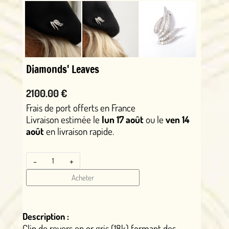
Diamonds' Leaves
2100.00 €
Frais de port offerts en France
Livraison estimée le
lun 17 août
ou le
ven 14
août
en livraison rapide.
-
+
Acheter
Description :
Clip de revers en or gris (18k) formant des