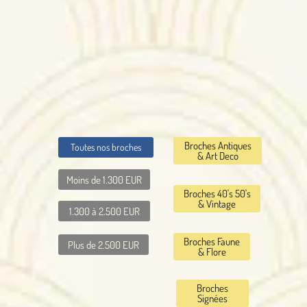
Broches Antiques
Toutes nos broches
& Art Deco
Moins de 1.300 EUR
Broches 40's 50's
& Vintage
1.300 à 2.500 EUR
Broches Faune
Plus de 2.500 EUR
& Flore
Broches
Signées