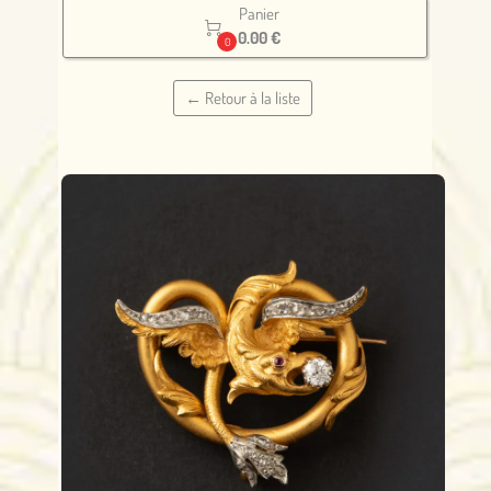
Panier

0.00 €
0
← Retour à la liste