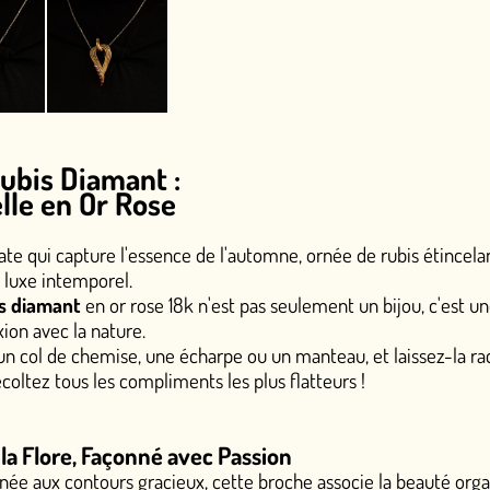
 :
se
sence de l'automne, ornée de rubis étincelants et d'un diamant 
e 18k n'est pas seulement un bijou, c'est une œuvre d'art vinta
ne écharpe ou un manteau, et laissez-la raconter votre histoire
liments les plus flatteurs !
é avec Passion
racieux, cette broche associe la beauté organique de la nature 