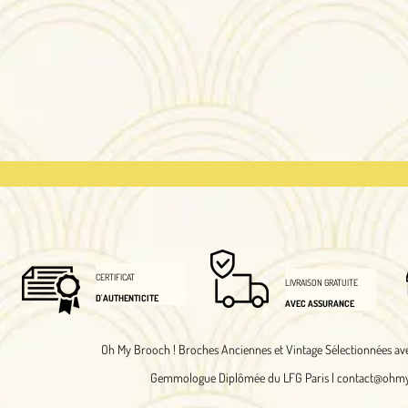
T
SATISFAIT
LIVRAISON GRATUITE
NTICITE
OU REMBOURSE
AVEC ASSURANCE
 Brooch !
Broches Anciennes et Vintage Sélectionnées avec Soin et Authentifiés
Gemmologue Diplômée du LFG Paris |
contact@ohmybrooch.com