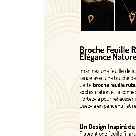
Broche Feuille Rubis Diamant
Élégance Naturelle en Or Ro
Imaginez une feuille délicate qui capture l'es
tenue avec une touche de luxe intemporel.
Cette
broche feuille rubis diamant
en or ros
sophistication et la connexion avec la nature.
Portez-la pour rehausser un col de chemise, u
Osez-la en pendentif et récoltez tous les comp
Un Design Inspiré de la Flore, Façonn
Figurant une feuille filigranée aux contours g