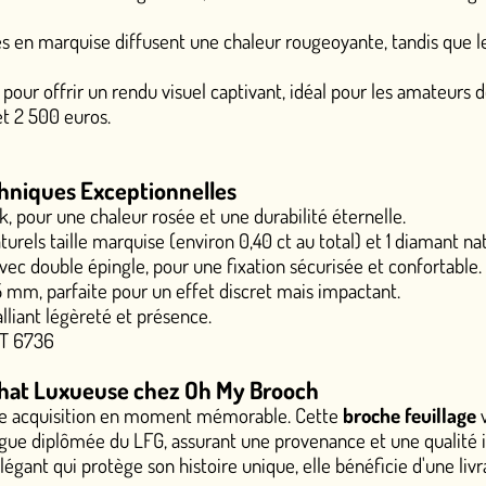
fusent une chaleur rougeoyante, tandis que le diamant taille bri
 visuel captivant, idéal pour les amateurs de
broches faune et 
onnelles
rosée et une durabilité éternelle.
(environ 0,40 ct au total) et 1 diamant naturel taille brillant m
our une fixation sécurisée et confortable.
un effet discret mais impactant.
résence.
hez Oh My Brooch
oment mémorable. Cette
broche feuillage
vous est livrée avec u
, assurant une provenance et une qualité impeccables.
n histoire unique, elle bénéficie d'une livraison offerte en Fr