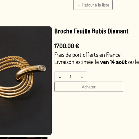
← Retour à la liste
Broche Feuille Rubis Diamant
1700.00 €
Frais de port offerts en France
Livraison estimée le
ven 14 août
ou le
jeu 13 août
en livra
-
+
Acheter