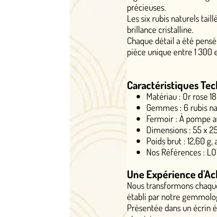
précieuses.
Les six rubis naturels taillés en marquise dif
brillance cristalline.
Chaque détail a été pensé pour offrir un rendu
pièce unique entre 1 300 et 2 500 euros.
Caractéristiques Techniques Excepti
Matériau : Or rose 18k, pour une chaleur 
Gemmes : 6 rubis naturels taille marquise 
Fermoir : À pompe avec double épingle, p
Dimensions : 55 x 25 mm, parfaite pour 
Poids brut : 12,60 g, alliant légèreté et p
Nos Références : LOT 6736
Une Expérience d'Achat Luxueuse c
Nous transformons chaque acquisition en m
établi par notre gemmologue diplômée du LFG
Présentée dans un écrin élégant qui protège so