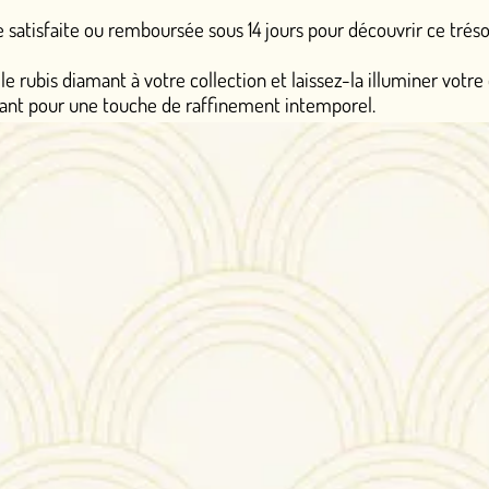
ursée sous 14 jours pour découvrir ce trésor en toute sérénité.
tre collection et laissez-la illuminer votre quotidien avec une 
de raffinement intemporel.