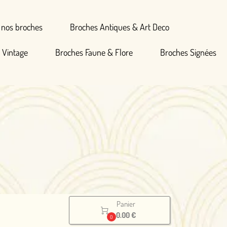
Broches Antiques & Art Deco
hes Faune & Flore
Broches Signées
Panier

0.00 €
0