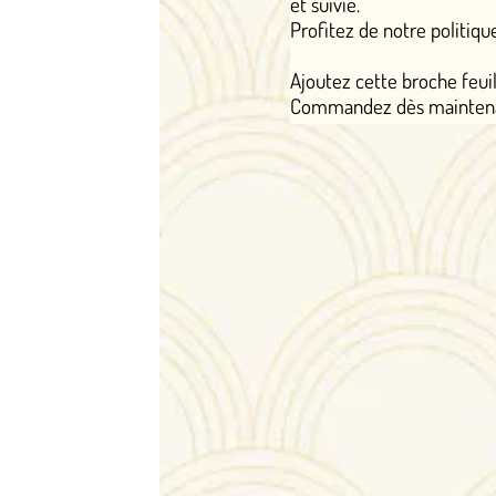
et suivie.
Profitez de notre politique satisfaite ou rembo
Ajoutez cette broche feuille rubis diamant à vo
Commandez dès maintenant pour une touche 