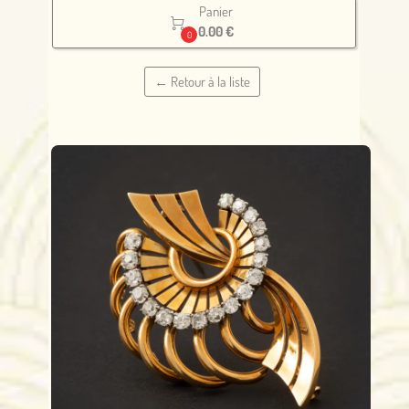
Panier

0.00 €
0
← Retour à la liste