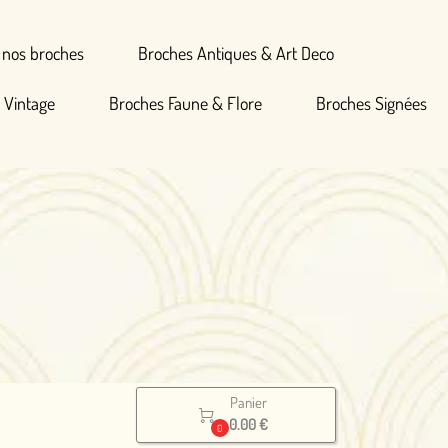
Broches Antiques & Art Deco
hes Faune & Flore
Broches Signées
Panier

0.00 €
0