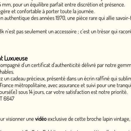
re parfait entre discrétion et présence.
à porter toute la journée.
nnées 1970, une pièce rare qui allie savoir-faire ancestral et m
t un accessoire ; c'est un trésor qui raconte une histoire de pas
icat d'authenticité délivré par notre gemmologue diplômée du 
, présenté dans un écrin raffiné qui sublime son éclat.
e, avec assurance et suivi pour une tranquillité absolue.
, car votre satisfaction est notre priorité.
éo
exclusive de cette broche lapin vintage, contactez-nous à