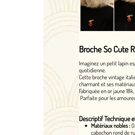
Broche So Cute Rabbit : Un Lap
Imaginez un petit lapin espiègle qui saute sur
quotidienne.
Cette broche vintage italienne des années 19
charmant et ses matériaux précieux.
Fabriquée en or jaune 18k, elle séduit par sa fi
Parfaite pour les amoureuses de bijoux unique
Descriptif Technique et Caractéristique
Matériaux nobles :
Or jaune 18k travaillé 
cabochon rond de rubis, et museau ponc