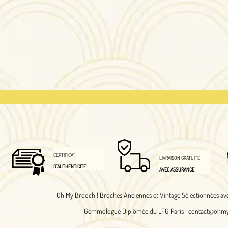
T
SATISFAIT
LIVRAISON GRATUITE
TICITE
OU REMBOURSE
AVEC ASSURANCE
 Brooch !
Broches Anciennes et Vintage Sélectionnées avec Soin et Authentifiés
Gemmologue Diplômée du LFG Paris |
contact@ohmybrooch.com