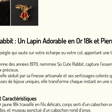
in Adorable en Or 18k et Pierres Précieuse
 votre écharpe ou votre col, apportant une touche de tendresse
70, nommée So Cute Rabbit, capture l'essence de l'élégance in
nesse artisanale et ses sertissages colorés qui évoquent la joie e
s, elle transforme chaque instant en une occasion de briller a
s
en fils délicats, corps serti d'un cabochon ovale de corail teinté
tué d'un cabochon rond d'onyx.