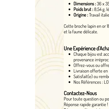
Dimensions :
36 x 35 mm, pour un équilib
Poids brut :
8,54 g, légère et confortable 
Origine :
Travail italien authentique des a
Cette broche lapin en or 18k n'est pas seulemen
et la faune délicate.
Une Expérience d'Achat Luxueuse
Chaque bijou est accompagné d'un certif
provenance irréprochables.
Offrez-vous ou offrez un cadeau précieux
Livraison offerte en France métropolitain
Satisfait(e) ou remboursé(e) sous 14 jours
Nos Références : LOT 6647
Contactez-Nous
Pour toute question ou pour visionner une
vid
Réponse rapide garantie !