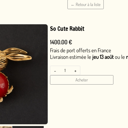
← Retour à la liste
So Cute Rabbit
1400.00 €
Frais de port offerts en France
Livraison estimée le
jeu 13 août
ou le
mer 12 août
en livrai
-
+
Acheter