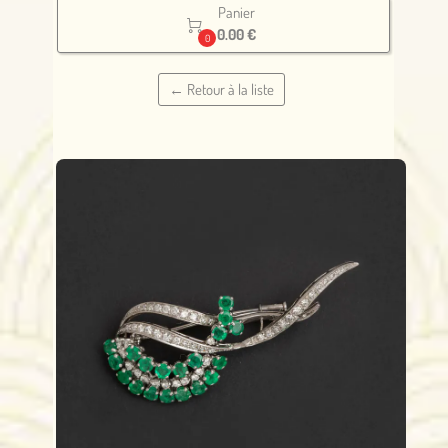
Panier

0.00 €
0
← Retour à la liste