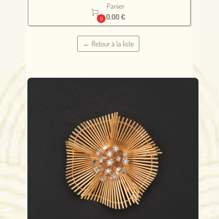
Panier

0.00 €
0
← Retour à la liste