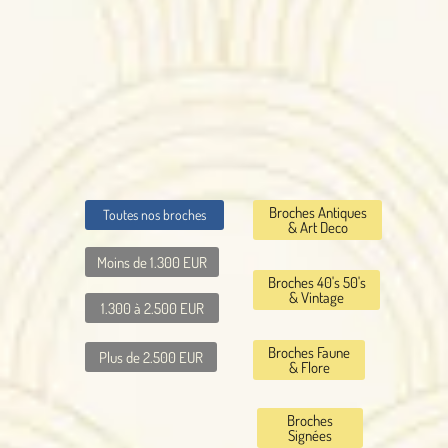
Broches Antiques
Toutes nos broches
& Art Deco
Moins de 1.300 EUR
Broches 40's 50's
& Vintage
1.300 à 2.500 EUR
Broches Faune
Plus de 2.500 EUR
& Flore
Broches
Signées