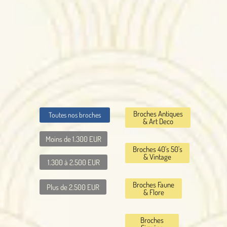
Broches Antiques
Toutes nos broches
& Art Deco
Moins de 1.300 EUR
Broches 40's 50's
& Vintage
1.300 à 2.500 EUR
Broches Faune
Plus de 2.500 EUR
& Flore
Broches