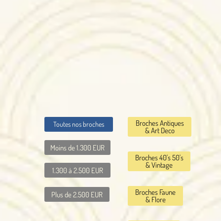
Broches Antiques
Toutes nos broches
& Art Deco
Moins de 1.300 EUR
Broches 40's 50's
& Vintage
1.300 à 2.500 EUR
Broches Faune
Plus de 2.500 EUR
& Flore