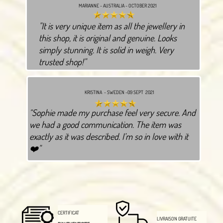
MARIANNE - AUSTRALIA - OCTOBER 2021
"It is very unique item as all the jewellery in
this shop, it is original and genuine. Looks
simply stunning. It is solid in weigh. Very
trusted shop!"
KRISTINA - SWEDEN -09 SEPT 2021
Sophie made my purchase feel very secure. And
"
we had a good communication. The item was
exactly as it was described. I’m so in love with it
❤️"
CERTIFICAT
LIVRAISON GRATUITE