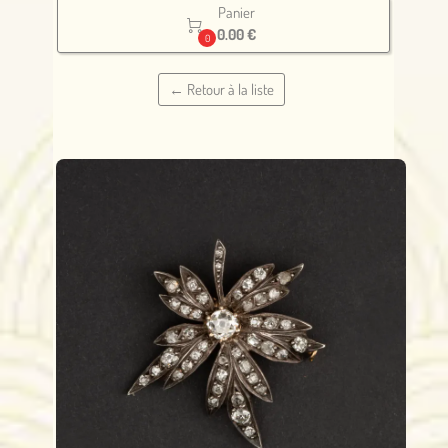
Panier

0.00 €
0
← Retour à la liste